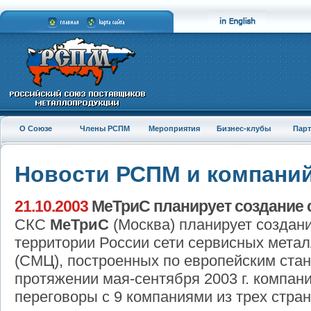
О Союзе
Члены РСПМ
Мероприятия
Бизнес-клубы
Пар
Новости РСПМ и компани
21.10.2003
МеТриС планирует создание 
СКС
МеТриС
(Москва) планирует создан
территории России сети сервисных мета
(СМЦ), построенных по европейским ста
протяжении мая-сентября 2003 г. компан
переговоры с 9 компаниями из трех стран