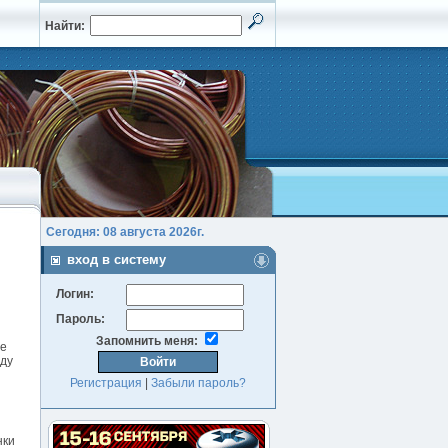
Найти:
Сегодня: 08 августа 2026г.
вход в систему
Логин:
Пароль:
Запомнить меня:
ые
жду
Регистрация
|
Забыли пароль?
нки