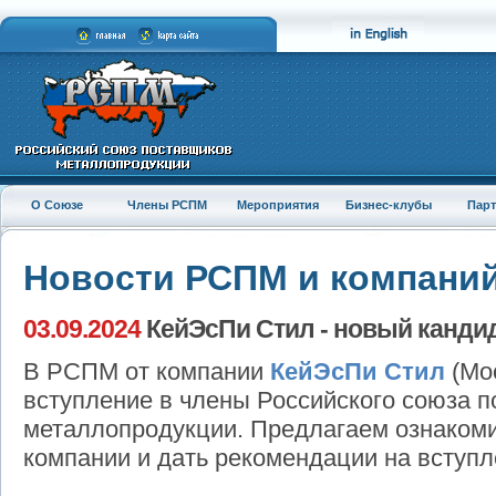
О Союзе
Члены РСПМ
Мероприятия
Бизнес-клубы
Пар
Новости РСПМ и компани
03.09.2024
КейЭсПи Стил - новый канди
В РСПМ от компании
КейЭсПи Стил
(Мос
вступление в члены Российского союза 
металлопродукции. Предлагаем ознакоми
компании и дать рекомендации на вступл