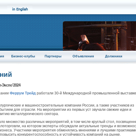
ия
Бизнес-клубы
Партнеры
Объявления
Должники
аний
-Экспо’2024
мпании
Феррум Трейд
работали 30-й Международной промышленной выставк
ллургические и машиностроительные компании России, а также участников из
бытием для отрасли. На мероприятии из первых уст звучали свежие идеи и
итию металлургического сектора.
ло множество различных мероприятий, в том числе круглый стол, посвящен
ллоторговли, на котором эксперты обсуждали актуальные тренды и возможнос
бизнеса. Участники мероприятия обменялись мнениями и лучшими практиками
повысить конкурентоспособность и устойчивость компаний на рынке.