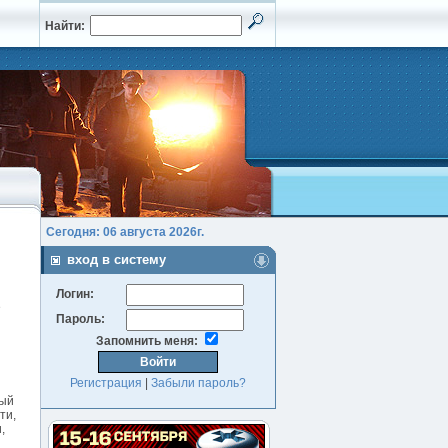
Найти:
Сегодня: 06 августа 2026г.
вход в систему
Логин:
е
Пароль:
Запомнить меня:
Регистрация
|
Забыли пароль?
ный
ти,
,