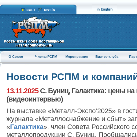
О Союзе
Члены РСПМ
Мероприятия
Бизнес-клубы
Пар
Новости РСПМ и компани
13.11.2025
С. Буниц, Галактика: цены на
(видеоинтервью)
На выставке «Металл-Экспо’2025» в гос
журнала «Металлоснабжение и сбыт» заг
«
Галактика
», член Совета Российского 
металлопродукции С. Буниц. Пообщались 