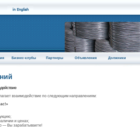
ия
Бизнес-клубы
Партнеры
Объявления
Должники
аний
одействие
агает взаимодействие по следующим направлениям:
ас!»
укцию;
аличии и ценах;
ар — Вы зарабатываете!