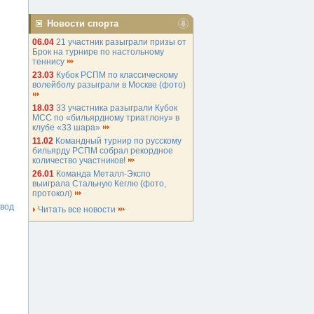
Новости спорта
06.04
21 участник разыграли призы от
Брок на турнире по настольному
теннису
23.03
Кубок РСПМ по классическому
волейболу разыграли в Москве (фото)
18.03
33 участника разыграли Кубок
МСС по «бильярдному триатлону» в
клубе «33 шара»
11.02
Командный турнир по русскому
бильярду РСПМ собрал рекордное
количество участников!
26.01
Команда Металл-Экспо
выиграла Стальную Кеглю (фото,
протокол)
авод
Читать все новости