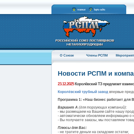
О Союзе
Члены РСПМ
Мероприят
Новости РСПМ и комп
23.12.2025
Королёвский ТЗ предлагает взаим
Королёвский трубный завод
впервые предл
Программа 1: «Наш бизнес работает для В
Вариант А
(для торгующих компаний)
:
- мы размещаем на Вашем сайте нашу прод
- автоматически обновляем информацию о н
- Вы получаете заказы, мы поставляем тов
Плюсы для Вас:
- не тратите деньги на складские остатки;