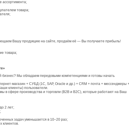
е ассортимента;
купателем товара;
ателя;
мещаем Вашу продукцию на сайте, продаём её — Вы получаете прибыль!
ие товара;
те»
ой бизнес? Мы обладаем передовыми компетенциями и готовы начать
ет-магазин + СУБД (1С, SAP, Oracle и др.) + CRM + почта + мессенджеры 
Ваши клиенты) пользователи.
ы в сфере производства и торговли (B2B и B2C), которые работают на Ваш
до 2 лет;
;
оченных задач уменьшается в 10–20 раз;
х клиентов.