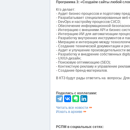
Программа 3: «Создаём сайты любой сло
Ктз делает:
- Аудит бизнес-процессов и подготовку пре
- Разрабатывает специализированные веб-
- DevOps и настройку процессов CI/CD;
- Обеспечение информационной безопаснос
- Интеграцию с внешними API и бизнес-сист
- Интеграцию ИИ для автоматизации процес
- Разработку внутренних инструментов и п
- Миграцию и интеграцию между технологи
- Создание технической документации и ре
- Аудит и улучшение производительности ве
- Разработку и внедрение собственных digita
- UX/UI-дизайн;
- Поисковую оптимизацию (SEO);
- Контекстную рекламу и управление рекла
- Создание бренд-материалов.
В КТЗ будут рады ответить на вопросы. Для
Поделись с коллегами:
Читать все новости
Искать в архиве
РСПМ в социальных сетях: