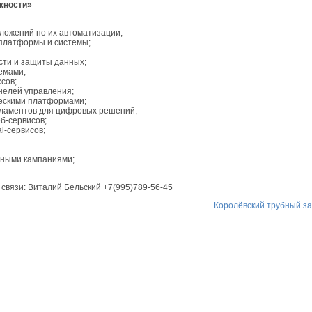
жности»
дложений по их автоматизации;
платформы и системы;
ти и защиты данных;
емами;
сов;
анелей управления;
ческими платформами;
гламентов для цифровых решений;
б-сервисов;
l-сервисов;
мными кампаниями;
 связи: Виталий Бельский +7(995)789-56-45
Королёвский трубный з