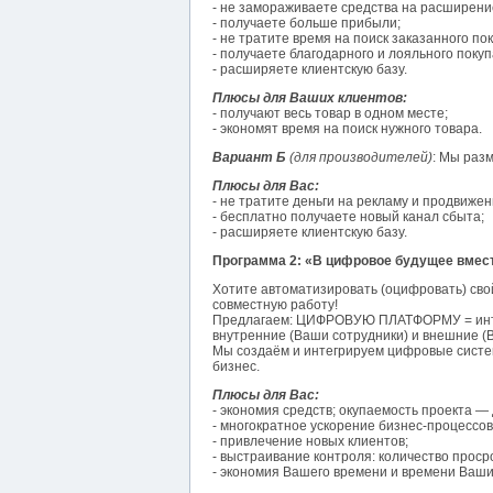
- не замораживаете средства на расширени
- получаете больше прибыли;
- не тратите время на поиск заказанного по
- получаете благодарного и лояльного покуп
- расширяете клиентскую базу.
Плюсы для Ваших клиентов:
- получают весь товар в одном месте;
- экономят время на поиск нужного товара.
Вариант Б
(для производителей)
: Мы раз
Плюсы для Вас:
- не тратите деньги на рекламу и продвижен
- бесплатно получаете новый канал сбыта;
- расширяете клиентскую базу.
Программа 2: «В цифровое будущее вмес
Хотите автоматизировать (оцифровать) св
совместную работу!
Предлагаем: ЦИФРОВУЮ ПЛАТФОРМУ = интерн
внутренние (Ваши сотрудники) и внешние (
Мы создаём и интегрируем цифровые систем
бизнес.
Плюсы для Вас:
- экономия средств; окупаемость проекта — 
- многократное ускорение бизнес-процессов
- привлечение новых клиентов;
- выстраивание контроля: количество проср
- экономия Вашего времени и времени Ваши