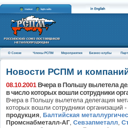
О Союзе
Члены РСПМ
Мероприятия
Бизнес-клубы
Пар
Новости РСПМ и компани
08.10.2001
Вчера в Польшу вылетела де
в число которых вошли сотрудники орга
Вчера в Польшу вылетела делегация мет
которых вошли сотрудники организаций 
продукция
,
Балтийская металлургичес
Промснабметалл-АГ
,
Севзапметалл
,
С