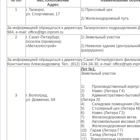
№ п/п
Местоположение
Наименование объек
Адрес
1
г. Таганрог,
1) Прессовый цех
ул. Спортивная, 17
2) Железнодорожный путь
За информацией обращаться к директору Таганрогского подразделения Ды
984, e-mail: office@tgn.inprom.ru
2
г. Санкт-Петербург,
1) Земельный участок
поселок (промзона)
«Металлострой»
2) Нежилое здание Центральной
(разрушено)
За информацией обращаться к директору Санкт-Петербургского филиал
Константину Александровичу. Тел.: (812) 334-34-30, e-mail: office@spb.inp
Лот №1.
Земельный участок
1)
Производственный корпус 
2)
Навес (Литера Г4)
3
г. Волгоград,
3)
Административно-бытовой
ул. Довженко, 69
(Литера Л)
4)
Складские помещения (Ли
5)
Столярный цех (Литера М
6)
Навес (Литера Г3)
7)
Железнодорожная ветка
8)
Автомобильная весовая (Л
9)
Железнодорожная весовая
10)
Гараж (Литера Г7)
11)
Склад (Литера Г8)
12)
Транспортные галереи для