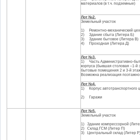
материалов (в т.ч. подземные)
Лот №2.
Земельный участок
1)
Ремонтно-механический цех
2)
Здание сбыта (Литера Б)
3)
Здание бытовое (Литера В)
4)
Проходная (Литера Д)
Лот №3.
1)
Часть Административно-бы
корпуса (бывшая столовая –1-й 
бытовые помещения 2 и 3-й эта
Возможна реализация поэтажно
Лот №4.
1)
Корпус автотранспортного 
2)
Гаражи
Лот №5.
Земельный участок
1)
Здание компрессорной (Лите
2)
Склад ГСМ (Литер П)
3)
Центральный склад (Литер Р