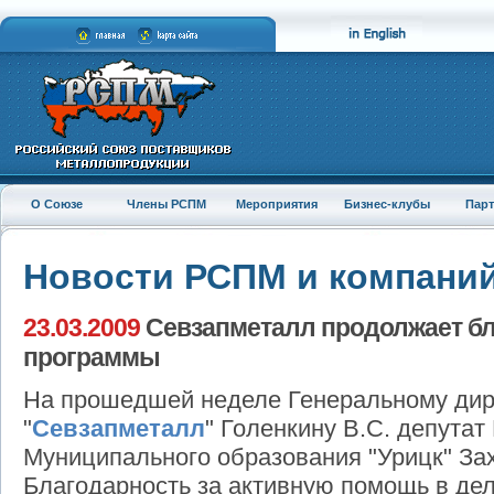
О Союзе
Члены РСПМ
Мероприятия
Бизнес-клубы
Пар
Новости РСПМ и компани
23.03.2009
Севзапметалл продолжает б
программы
На прошедшей неделе Генеральному ди
"
Севзапметалл
" Голенкину В.С. депута
Муниципального образования "Урицк" Зах
Благодарность за активную помощь в де