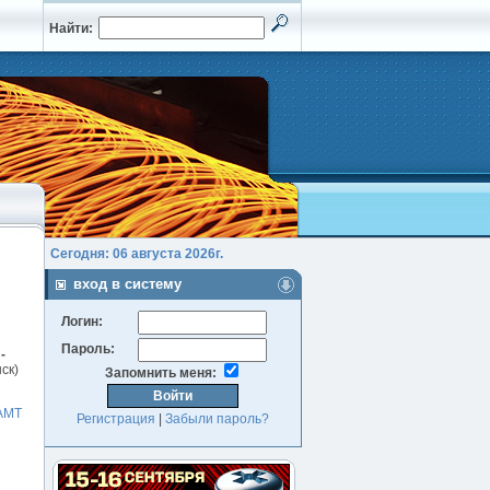
Найти:
Сегодня: 06 августа 2026г.
вход в систему
Логин:
Пароль:
-
ск)
Запомнить меня:
АМТ
Регистрация
|
Забыли пароль?