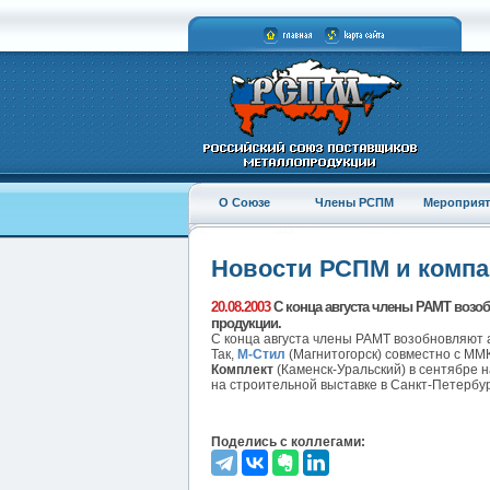
О Союзе
Члены РСПМ
Мероприят
Новости РСПМ и комп
20.08.2003
С конца августа члены РАМТ воз
продукции.
С конца августа члены РАМТ возобновляют
Так,
М-Стил
(Магнитогорск) совместно с ММ
Комплект
(Каменск-Уральский) в сентябре 
на строительной выставке в Санкт-Петербу
Поделись с коллегами: