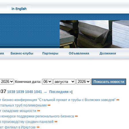
ия
Бизнес-клубы
Партнеры
Объявления
Должники
Конечная дата:
037
→
1038
1039
1040
1041
Последняя »
|
т бизнес-конференция "Стальной прокат и трубы с Волжских заводов"
стальных труб полимерными
т складские мощности
 конкурсе поддержки регионального бизнеса
о производству сэндвич-панелей
ет филиал в Иркутске