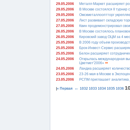
29.05.2006
Металл-Маркет расширяет ро
29.05.2006
В Москве состоялся II турнир
29.05.2006
Омскметаллооптторг укрепляе
27.05.2006
Лист развивает складскую то
27.05.2006
Квин продемонстрировал сво
26.05.2006
В Москве состоялось планово
26.05.2006
Кировский завод ОЦМ за 4 ме
25.05.2006
В 2006 году объем производс
25.05.2006
Брок-Инвест-Сервис расширя
25.05.2006
Белон расширяет сотрудничес
24.05.2006
Открылась международная выс
Цветмет'2006»
24.05.2006
Ландиа расширяет количеств
23.05.2006
23-26 мая в Москве в Экспоц
23.05.2006
РСПМ приглашает аналитика 
1
←
|
« Первая
1032
1033
1034
1035
1036