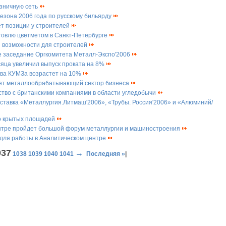
зничную сеть
 сезона 2006 года по русскому бильярду
т позиции у строителей
рговлю цветметом в Санкт-Петербурге
и возможности для строителей
е заседание Оргкомитета Металл-Экспо'2006
сяца увеличил выпуск проката на 8%
тва КУМЗа возрастет на 10%
ет металлообрабатывающий сектор бизнеса
тво с британскими компаниями в области угледобычи
тавка «Металлургия.Литмаш'2006», «Трубы. Россия'2006» и «Алюминий/
о крытых площадей
ентре пройдет большой форум металлургии и машиностроения
для работы в Аналитическом центре
037
→
1038
1039
1040
1041
Последняя »
|