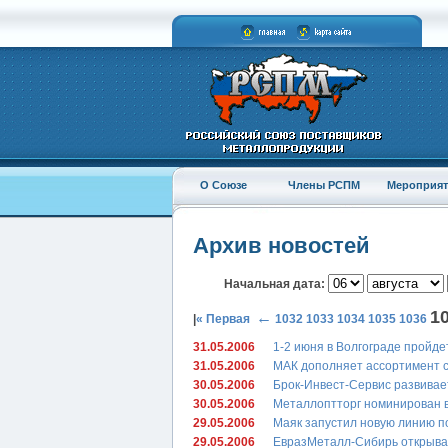
О Союзе
Члены РСПМ
Мероприят
Архив новостей
Начальная дата:
1
←
|
« Первая
1032
1033
1034
1035
1036
31.05.2006
1-2 июня в Волгограде пройде
31.05.2006
МАК дополняет ассортимент 
30.05.2006
Брок-Инвест-Сервис развивае
30.05.2006
Металлоптторг номинирован в
29.05.2006
Маяк запустил новую линию п
29.05.2006
ЕвразМеталл-Сибирь открыва