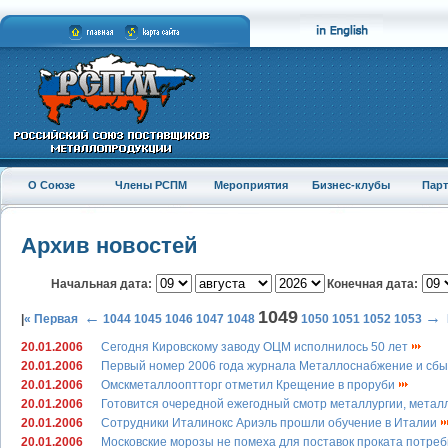
О Союзе
Члены РСПМ
Мероприятия
Бизнес-клубы
Пар
Архив новостей
Начальная дата:
Конечная дата:
1049
←
→
|
« Первая
1044
1045
1046
1047
1048
1050
1051
1052
1053
20.01.2006
Сегодня Кировскому заводу ОЦМ исполнилось 50 лет
20.01.2006
Первый номер 2006 года журнала Металлоснабжение и сбы
20.01.2006
Омскметаллооптторг отметил Крещение в проруби
20.01.2006
Готовится очередной ежегодный смотр металлургии, метал
20.01.2006
Сотрудники Италинокс Ариэль прошли обучение в Италии
20.01.2006
Московские морозы не помеха для поставок проката потре