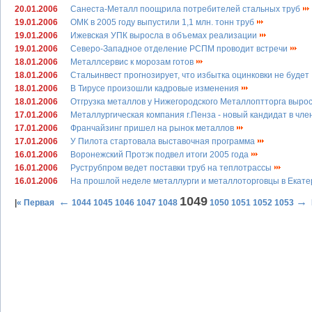
20.01.2006
Санеста-Металл поощрила потребителей стальных труб
19.01.2006
ОМК в 2005 году выпустили 1,1 млн. тонн труб
19.01.2006
Ижевская УПК выросла в объемах реализации
19.01.2006
Северо-Западное отделение РСПМ проводит встречи
18.01.2006
Металлсервис к морозам готов
18.01.2006
Стальинвест прогнозирует, что избытка оцинковки не будет
18.01.2006
В Тирусе произошли кадровые изменения
18.01.2006
Отгрузка металлов у Нижегородского Металлоптторга выро
17.01.2006
Металлургическая компания г.Пенза - новый кандидат в ч
17.01.2006
Франчайзинг пришел на рынок металлов
17.01.2006
У Пилота стартовала выставочная программа
16.01.2006
Воронежский Протэк подвел итоги 2005 года
16.01.2006
Руструбпром ведет поставки труб на теплотрассы
16.01.2006
На прошлой неделе металлурги и металлоторговцы в Екатер
1049
←
→
|
« Первая
1044
1045
1046
1047
1048
1050
1051
1052
1053