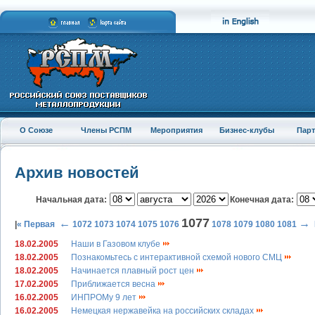
О Союзе
Члены РСПМ
Мероприятия
Бизнес-клубы
Пар
Архив новостей
Начальная дата:
Конечная дата:
1077
←
→
|
« Первая
1072
1073
1074
1075
1076
1078
1079
1080
1081
18.02.2005
Наши в Газовом клубе
18.02.2005
Познакомьтесь с интерактивной схемой нового СМЦ
18.02.2005
Начинается плавный рост цен
17.02.2005
Приближается весна
16.02.2005
ИНПРОМу 9 лет
16.02.2005
Немецкая нержавейка на российских складах