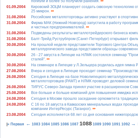
погибли и более 50 получили ранения.
01.09.2004
Кировский ЗОЦМ планирует создать сквозную технологию от
25 микрон.
31.08.2004
Российские металлоторговцы активно участвуют в спортивн
31.08.2004
Фирма МАК (Нижний Новгород) запустила в работу програм
и частных предпринимателей.
31.08.2004
Подведены результаты металлотрейдерского бизнеса компа
31.08.2004
Балт-Трейд Руструбпром (Санкт-Петербург) открывает фил
30.08.2004
На прошлой неделе представители Торгового Центра Объе
металлургического завода представили образцы современн
30.08.2004
26 - 27 августа в Липецке на НЛМК состоялся семинар "Пр
сталей".
30.08.2004
На семинаре в Липецке у Л.Зельцера родилась идея гимна 
27.08.2004
Вчера и сегодня в Липецке проходит семинар "Производств
26.08.2004
Сегодня в Липецке на базе Новолипецкого металлургическо
металлоторговцев (РАМТ) и НЛМК проводят деловой семин
26.08.2004
ТИРУС Северо-Запада принял участие в расширенном Со
25.08.2004
Все больше и больше компаний для повышения имиджа исп
24.08.2004
Сегодня в Москве прошло заседание оргкомитета традицио
24.08.2004
С 16 по 18 августа в Кавказских минеральных водах прохо
компании ИнтерРесурс (Таганрог).
23.08.2004
Сегодня исполняется 68 лет со дня основания нижегородс
1088
←
→
|
« Первая
1083
1084
1085
1086
1087
1089
1090
1091
1092