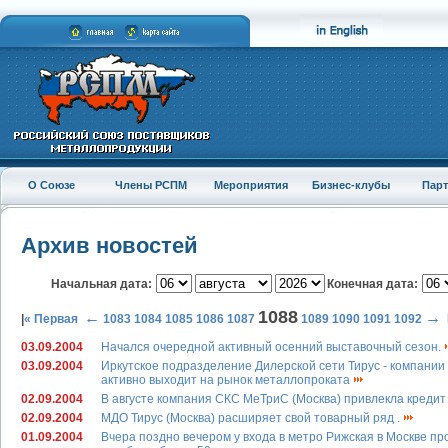
О Союзе
Члены РСПМ
Мероприятия
Бизнес-клубы
Пар
Архив новостей
Начальная дата:
Конечная дата:
1088
←
→
|
« Первая
1083
1084
1085
1086
1087
1089
1090
1091
1092
03.09.2004
Начался очередной активный осенний выставочный сезон.
03.09.2004
Иркутское подразделение Дилерской сети Тирус - компании
активно выходит на рынок металлопроката
02.09.2004
В августе компания СКС МеТриС (Москва) привлекла кредит
02.09.2004
МДО Тирус (Москва) расширяет свой товарный ряд .
01.09.2004
Вчера поздно вечером у входа в метро Рижская в Москве пр