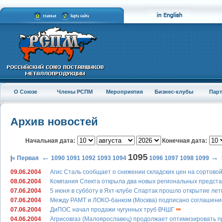
О Союзе
Члены РСПМ
Мероприятия
Бизнес-клубы
Пар
Архив новостей
Начальная дата:
Конечная дата:
1095
←
→
|
« Первая
1090
1091
1092
1093
1094
1096
1097
1098
1099
09.06.2004
Агис Сталь сообщает о снижении складских цен на сортово
08.06.2004
Компания Спекта открыла два новых региональных представ
07.06.2004
5 июня в субботу в Яхт-клубе Спартак прошло открытие лет
07.06.2004
Между РАМТ и ЛОКО-банком (Москва) подписано соглашени
07.06.2004
ДиПОС начал продажи чугунных труб ВЧШГ
04.06.2004
Агрисовгаз (Малоярославец) продолжает оптимизировать п