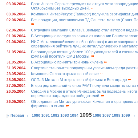
03.06.2004
Брок-Инвест-Сервиспереходит на отпуск металлопродукции 
Октябрьском без выходных дней.
03.06.2004
Компания ИнтерРесурс (Таганрог) получила сертификат ди
02.06.2004
Вся продукция, поставляемая ТД Санеста-металл (Санкт-Пет
02.06.2004
Сотрудник Компании Сплав Л. Зельцер стал автором недавн
01.06.2004
В Ассоциацию поступила заявка от компании Башметаллопт
01.06.2004
ИИС Металлоснабжение и сбыт (Москва) в июне завершает 
определения рейтинга лучших металлургических и металлото
31.05.2004
В прошедшую пятницу более 100 руководителей и специали
компаний посетили СМЦ Москвы.
31.05.2004
В Ассоциацию приняты три новых члена
31.05.2004
Спортинг становится популярным увлечением среди участн
28.05.2004
Компания Сплав открыла новый офис
28.05.2004
ОСПаЗ-Металл-М открыл новый филиал в Волгограде
27.05.2004
Вчера ряд компаний-членов РАМТ получили свидетельства
26.05.2004
Сегодня в Москве в отеле Ренессанс были подведены итоги
церемония награждения победителей.
26.05.2004
Объединенная Металлургическая Компания вчера провела в
фирменного стиля.
1095
←
→
|
« Первая
1090
1091
1092
1093
1094
1096
1097
1098
1099