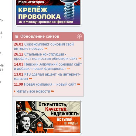
ли
та
Обновление сайтов
ют
26.01
Союзкомплект обновил свой
интернет-ресурс
а,
26.12
Стальные конструкции -
профлист полностью обновили сайт
14.03
Невский Алюминий обновил сайт
ины
и добавил новый функционал
ет
.
13.01
КТЗ сделал акцент на интернет-
магазин
я
11.09
Новая компания = новый сайт
Читать все новости