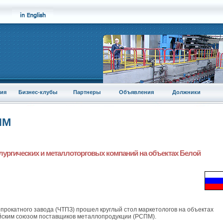
ия
Бизнес-клубы
Партнеры
Объявления
Должники
ПМ
лургических и металлоторговых компаний на объектах Белой
прокатного завода (ЧТПЗ) прошел круглый стол маркетологов на объектах
йским союзом поставщиков металлопродукции (РСПМ).