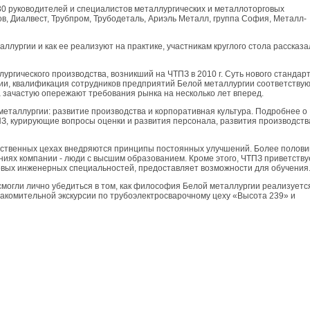
30 руководителей и специалистов металлургических и металлоторговых
в, Диалвест, Трубпром, Трубодеталь, Ариэль Металл, группа София, Металл-
ллургии и как ее реализуют на практике, участникам круглого стола рассказа
ургического производства, возникший на ЧТПЗ в 2010 г. Суть нового стандар
огии, квалификация сотрудников предприятий Белой металлургии соответству
 зачастую опережают требования рынка на несколько лет вперед.
таллургии: развитие производства и корпоративная культура. Подробнее о
З, курирующие вопросы оценки и развития персонала, развития производств
водственных цехах внедряются принципы постоянных улучшений. Более полов
ниях компании - люди с высшим образованием. Кроме этого, ЧТПЗ приветству
вых инженерных специальностей, предоставляет возможности для обучения
 смогли лично убедиться в том, как философия Белой металлургии реализуетс
акомительной экскурсии по трубоэлектросварочному цеху «Высота 239» и