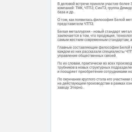
В деловой встрече приняли участие более 
компаний: ТМК, ЧТПЗ, СинТЗ, группа Демидо
база и др.
О том, как появилась философия Белой мета
представители ЧТПЗ.
Белая металлургия - новый стандарт металл
заключается в том, что продукция, технол
самым жестким современным стандартам, а
Главные составляющие философии Белой ме
каждом из них рассказали специалисты ЧТП
управление общественных связей.
По их словам, практически во всех произ
трубников в новых структурных подразделе
и поощряет приобретение сотрудниками но
По окончании круглого стола его участники
на действующем производстве в рамках озн
заводу Этерно.