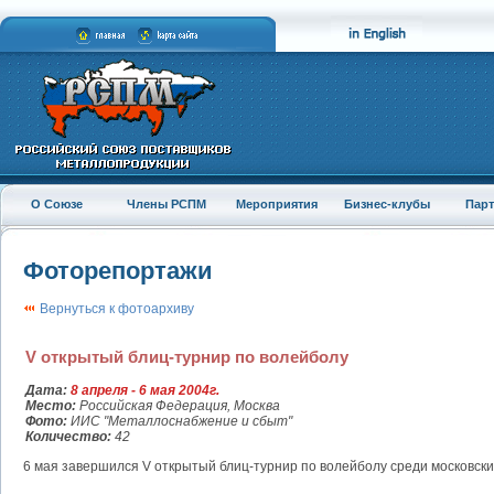
О Союзе
Члены РСПМ
Мероприятия
Бизнес-клубы
Пар
Фоторепортажи
Вернуться к фотоархиву
V открытый блиц-турнир по волейболу
Дата:
8 апреля - 6 мая 2004г.
Место:
Российская Федерация, Москва
Фото:
ИИС "Металлоснабжение и сбыт"
Количество:
42
6 мая завершился V открытый блиц-турнир по волейболу среди московск