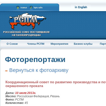
О Союзе
Члены РСПМ
Мероприятия
Бизнес-клубы
Пар
Фоторепортажи
Вернуться к фотоархиву
Координационный совет по развитию производства и по
окрашенного проката
Дата:
10 июля 2013г.
Место:
Российская Федерация, Рязань
Фото:
РСПМ
Количество:
45