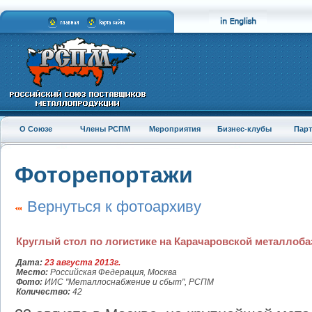
О Союзе
Члены РСПМ
Мероприятия
Бизнес-клубы
Пар
Фоторепортажи
Вернуться к фотоархиву
Круглый стол по логистике на Карачаровской металлоб
Дата:
23 августа 2013г.
Место:
Российская Федерация, Москва
Фото:
ИИС "Металлоснабжение и сбыт", РСПМ
Количество:
42