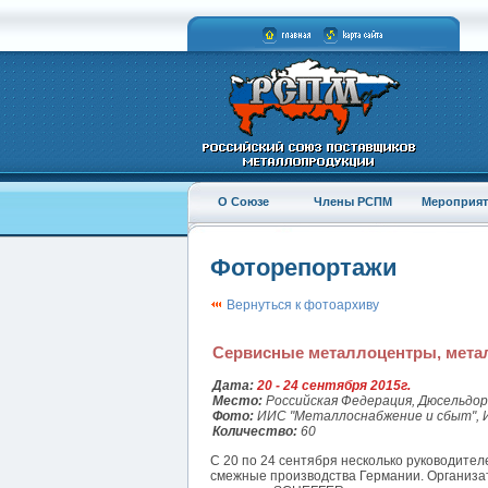
О Союзе
Члены РСПМ
Мероприят
Фоторепортажи
Вернуться к фотоархиву
Cервисные металлоцентры, мета
Дата:
20 - 24 сентября 2015г.
Место:
Российская Федерация, Дюсельдо
Фото:
ИИС "Металлоснабжение и сбыт", 
Количество:
60
С 20 по 24 сентября несколько руководите
смежные производства Германии. Организа