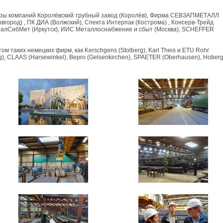
еры компаний Королёвский трубный завод (Королёв), Фирма СЕВЗАПМЕТАЛЛ
вгород) , ПК ДИА (Волжский), Спекта Интерпак (Кострома) , Консерв-Трейд
 УралСибМет (Иркутск), ИИС Металлоснабжение и сбыт (Москва), SCHEFFER
м таких немецких фирм, как Kerschgens (Stolberg), Karl Theis и ETU Rohr
), CLAAS (Harsewinkel), Bepro (Gelsenkirchen), SPAETER (Oberhausen), Hoberg