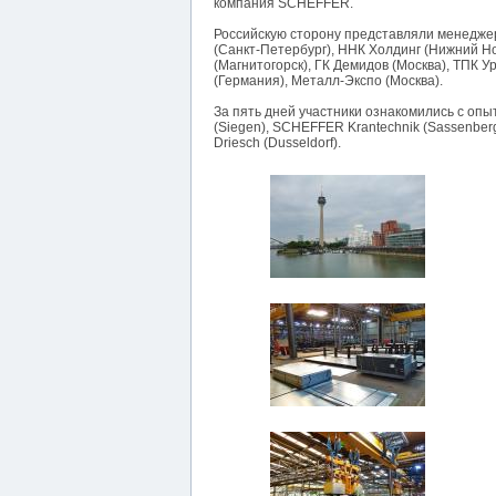
компания SCHEFFER.
Российскую сторону представляли менедж
(Санкт-Петербург), ННК Холдинг (Нижний Но
(Магнитогорск), ГК Демидов (Москва), ТПК
(Германия), Металл-Экспо (Москва).
За пять дней участники ознакомились с опыто
(Siegen), SCHEFFER Krantechnik (Sassenberg
Driesch (Dusseldorf).