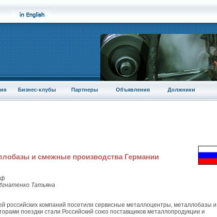
ия
Бизнес-клубы
Партнеры
Объявления
Должники
ллобазы и смежные производства Германии
рф
Игнатенко Татьяна
лей российских компаний посетили сервисные металлоцентры, металлобазы и
торами поездки стали Российский союз поставщиков металлопродукции и