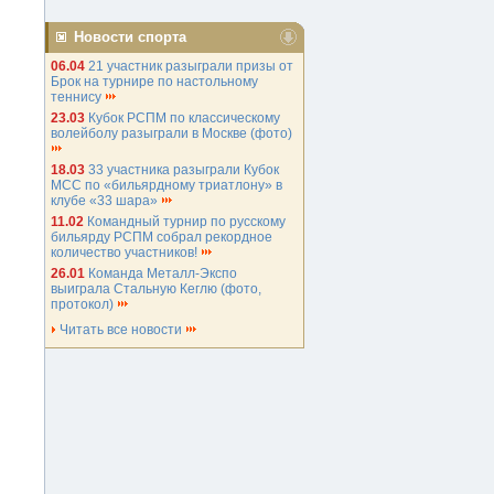
Новости спорта
06.04
21 участник разыграли призы от
Брок на турнире по настольному
теннису
23.03
Кубок РСПМ по классическому
волейболу разыграли в Москве (фото)
18.03
33 участника разыграли Кубок
МСС по «бильярдному триатлону» в
клубе «33 шара»
11.02
Командный турнир по русскому
бильярду РСПМ собрал рекордное
количество участников!
26.01
Команда Металл-Экспо
выиграла Стальную Кеглю (фото,
протокол)
Читать все новости