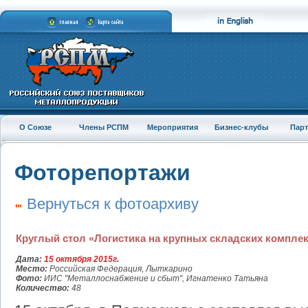
О Союзе
Члены РСПМ
Мероприятия
Бизнес-клубы
Пар
Фоторепортажи
Вернуться к фотоархиву
Круглый стол «Логистика на крупных складских компле
Дата:
15 октября 2015г.
Место:
Российская Федерация, Лыткарино
Фото:
ИИС "Металлоснабжение и сбыт", Игнатенко Татьяна
Количество:
48