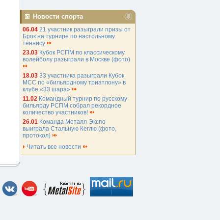
Новости спорта
06.04
21 участник разыграли призы от
Брок на турнире по настольному
теннису
23.03
Кубок РСПМ по классическому
волейболу разыграли в Москве (фото)
18.03
33 участника разыграли Кубок
МСС по «бильярдному триатлону» в
клубе «33 шара»
11.02
Командный турнир по русскому
бильярду РСПМ собрал рекордное
количество участников!
26.01
Команда Металл-Экспо
выиграла Стальную Кеглю (фото,
протокол)
Читать все новости