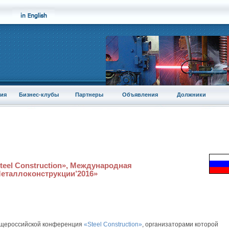
ия
Бизнес-клубы
Партнеры
Объявления
Должники
eel Construction», Международная
еталлоконструкции’2016»
бщероссийской конференция
«Steel Construction»
, организаторами которой