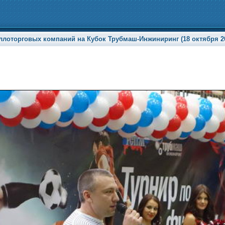
ллоторговых компаний на Кубок Трубмаш-Инжиниринг (18 октября 20