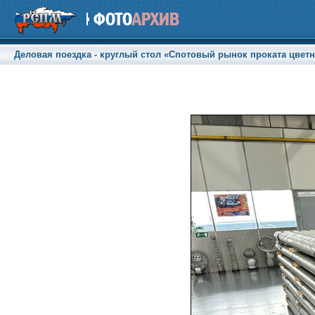
Деловая поездка - круглый стол «Спотовый рынок проката цветны