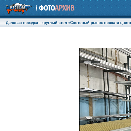
Деловая поездка - круглый стол «Спотовый рынок проката цветны