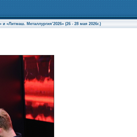
«Литмаш. Металлургия’2026» (26 - 28 мая 2026г.)