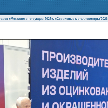
ок «Металлоконструкции’2026», «Сервисные металлоцентры’2026» и 