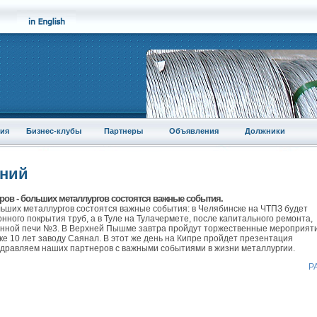
ия
Бизнес-клубы
Партнеры
Объявления
Должники
аний
еров - больших металлургов состоятся важные события.
ольших металлургов состоятся важные события: в Челябинске на ЧТПЗ будет
ного покрытия труб, а в Туле на Тулачермете, после капитального ремонта,
менной печи №3. В Верхней Пышме завтра пройдут торжественные мероприят
е 10 лет заводу Саянал. В этот же день на Кипре пройдет презентация
здравляем наших партнеров с важными событиями в жизни металлургии.
Р