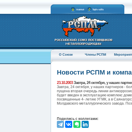
О Союзе
Члены РСПМ
Мероприят
Новости РСПМ и комп
23.10.2003
Завтра, 24 октября, у наших партн
Завтра, 24 октября, у наших партнеров - б
пущена вторая очередь линии антикоррозион
будет введен в эксплуатацию комплекс до
посвященные 4- летию УГМК, а в Саянагорск
Молдавского металлургического завода. По
Поделись с коллегами: