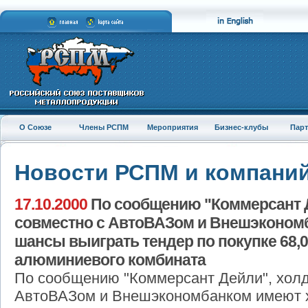
О Союзе
Члены РСПМ
Мероприятия
Бизнес-клубы
Пар
Новости РСПМ и компани
17.10.2000
По сообщению "Коммерсант Д
совместно с АвтоВАЗом и Внешэконом
шансы выиграть тендер по покупке 68,
алюминиевого комбината
По сообщению "Коммерсант Дейли", холд
АвтоВАЗом и Внешэкономбанком имеют 