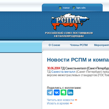
О Союзе
Члены РСПМ
Мероприят
Новости РСПМ и комп
30.06.2004
ТД Санеста-металл (Санкт-Петербур
ТД
Санеста-металл
(Санкт-Петербург) пре
версию межотраслевых стандартов (ГОСТов)
Поделись с коллегами:
Читать все новости
Искать в архиве