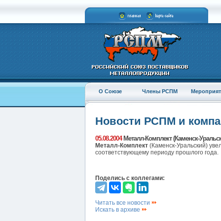
О Союзе
Члены РСПМ
Мероприят
Новости РСПМ и комп
05.08.2004
Металл-Комплект (Каменск-Уральс
Металл-Комплект
(Каменск-Уральский) увел
соответствующему периоду прошлого года.
Поделись с коллегами:
Читать все новости
Искать в архиве