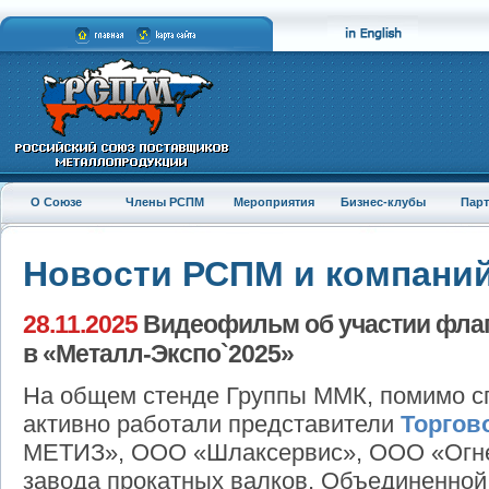
О Союзе
Члены РСПМ
Мероприятия
Бизнес-клубы
Пар
Новости РСПМ и компани
28.11.2025
Видеофильм об участии флаг
в «Металл-Экспо`2025»
На общем стенде Группы ММК, помимо с
активно работали представители
Торгов
МЕТИЗ», ООО «Шлаксервис», ООО «Огнеу
завода прокатных валков, Объединенной