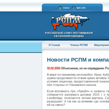
О Союзе
Члены РСПМ
Мероприят
Новости РСПМ и комп
02.02.2026
Объяснение, но не оправдание. Рос
В мире по-прежнему неспокойно. Иран, Куба,
шумок продолжается отжим чужих активов.
условия лицензии, предоставленной гонкон
обе стороны от Панамского канала.
Если вспомнить про «Лукойл» и захваты та
собирается разорвать договор 2015 г. о 
Landbridge, получается четкая картина. 
разрушают. А так как за всякими «до основ
ей на смену?