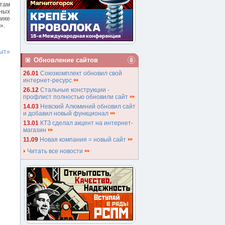
там
ных
мике
».
ыт»
Обновление сайтов
26.01
Союзкомплект обновил свой
интернет-ресурс
26.12
Стальные конструкции -
профлист полностью обновили сайт
14.03
Невский Алюминий обновил сайт
и добавил новый функционал
13.01
КТЗ сделал акцент на интернет-
магазин
11.09
Новая компания = новый сайт
Читать все новости