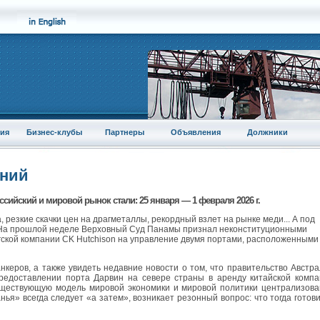
ия
Бизнес-клубы
Партнеры
Объявления
Должники
аний
сийский и мировой рынок стали: 25 января — 1 февраля 2026 г.
 резкие скачки цен на драгметаллы, рекордный взлет на рынке меди... А под
 На прошлой неделе Верховный Суд Панамы признал неконституционными
гской компании CK Hutchison на управление двумя портами, расположенными
нкеров, а также увидеть недавние новости о том, что правительство Австр
предоставлении порта Дарвин на севере страны в аренду китайской комп
Существующую модель мировой экономики и мировой политики централизов
анья» всегда следует «а затем», возникает резонный вопрос: что тогда готов