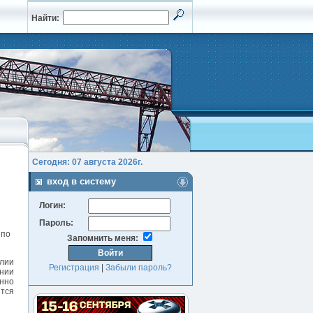
Найти:
Сегодня: 07 августа 2026г.
вход в систему
Логин:
Пароль:
 по
Запомнить меня:
алии
Регистрация
|
Забыли пароль?
ании
анно
ится