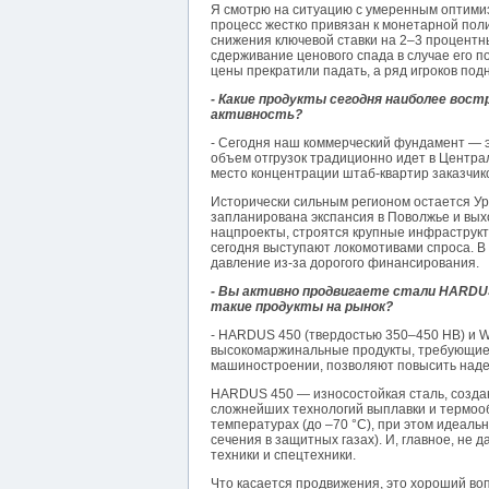
Я смотрю на ситуацию с умеренным оптимиз
процесс жестко привязан к монетарной поли
снижения ключевой ставки на 2–3 процентн
сдерживание ценового спада в случае его п
цены прекратили падать, а ряд игроков подн
- Какие продукты сегодня наиболее вост
активность?
- Сегодня наш коммерческий фундамент — 
объем отгрузок традиционно идет в Центра
место концентрации штаб-квартир заказчик
Исторически сильным регионом остается Ур
запланирована экспансия в Поволжье и вых
нацпроекты, строятся крупные инфраструкт
сегодня выступают локомотивами спроса. В
давление из-за дорогого финансирования.
- Вы активно продвигаете стали HARDUS 
такие продукты на рынок?
- HARDUS 450 (твердостью 350–450 HB) и 
высокомаржинальные продукты, требующие 
машиностроении, позволяют повысить надеж
HARDUS 450 — износостойкая сталь, создан
сложнейших технологий выплавки и термооб
температурах (до –70 °C), при этом идеаль
сечения в защитных газах). И, главное, не 
техники и спецтехники.
Что касается продвижения, это хороший во