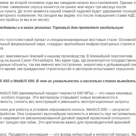
мом: во второй половине года мы ожидаем начало восстановления. Однако э
тике: оживление спроса начнется не ранее чем через три месяца после
ых пункта. До этого момента нашей главной задачей будет удержание позици
овторного появления. На сегодня мы видим, что после повышения ставки НДС
ял прайсы (и мы в их числе).
ребованы и в каких регионах Торговый дом проявляет наибольшую
это толстолистовой прокат и специализированные мостовые стали. Основной
льный федеральный округ, «сердце» крупнейших инфраструктурных строек и
ов.
ал, максимально близкий к нашему производству. В ближайшей перспективе
од на рынок Санкт-Петербурга. Мы идем туда, где реализуются государствен
урные объекты, так как именно мостостроение, энергетика и добывающий се
 то время, как гражданское строительство и автопром испытывают серьезное
450 и WeldUS 690. В чем их уникальность и насколько сложно выводить
WeldUS 690 (минимальный предел текучести 690 МПа) — это наши нишевые,
особого подхода. Эти материалы открывают новые возможности в
ность, снизить вес конструкций и уменьшить эксплуатационные затраты.
ная для работы в условиях абразивного износа. WeldUS 690 — результат
работки. Она сохраняет высочайшую прочность и вязкость при экстремальн
но сваривается (механизированной дуговой сваркой проволокой сплошного
дает трещин при гибке. Это критически важно для производителей крановой
прос. Продвигать инновации — это всегда небыстрый и непростой процесс. М