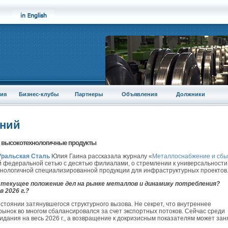
ия
Бизнес-клубы
Партнеры
Объявления
Должники
аний
на высокотехнологичные продукты
Уральская Сталь
Юлия Гаина рассказала журналу «
Металлоснабжение и сбы
ой федеральной сетью с десятью филиалами, о стремлении к универсальности
хнологичной специализированной продукции для инфраструктурных проектов
е текущее положение дел на рынке металлов и динамику потребления?
 2026 г.?
остоянии затянувшегося структурного вызова. Не секрет, что внутреннее
рынок во многом сбалансировался за счет экспортных потоков. Сейчас среди
дания на весь 2026 г., а возвращение к докризисным показателям может зан