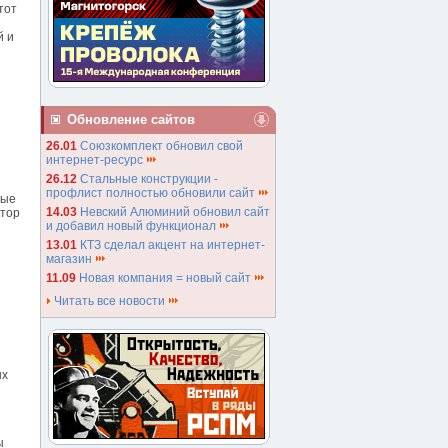
тот
й и
Обновление сайтов
26.01
Союзкомплект обновил свой
интернет-ресурс
26.12
Стальные конструкции -
профлист полностью обновили сайт
ные
14.03
Невский Алюминий обновил сайт
ктор
и добавил новый функционал
13.01
КТЗ сделал акцент на интернет-
магазин
11.09
Новая компания = новый сайт
Читать все новости
ых
ы