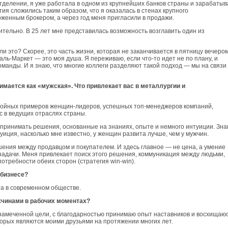
отделении, я уже работала в одном из крупнейших банков страны и зарабаты
ия сложились таким образом, что я оказалась в стенах крупного
женным брокером, а через год меня пригласили в продажи.
тельно. В 25 лет мне представилась возможность возглавить один из
и это? Скорее, это часть жизни, которая не заканчивается в пятницу вечером
аль-Маркет — это моя душа. Я переживаю, если что-то идет не по плану, и
манды. И я знаю, что многие коллеги разделяют такой подход — мы на связи
мается как «мужская». Что привлекает вас в металлургии и
тойных примеров женщин-лидеров, успешных топ-менеджеров компаний,
с в ведущих отраслях страны.
принимать решения, основанные на знаниях, опыте и немного интуиции. Зна
уиция, насколько мне известно, у женщин развита лучше, чем у мужчин.
ения между продавцом и покупателем. И здесь главное — не цена, а умение
задачи. Меня привлекает поиск этого решения, коммуникация между людьми,
отребности обеих сторон (стратегия win-win).
 бизнесе?
а в современном обществе.
жчинами в рабочих моментах?
о намеченной цели, с благодарностью принимаю опыт наставников и восхищаю
торых являются моими друзьями на протяжении многих лет.