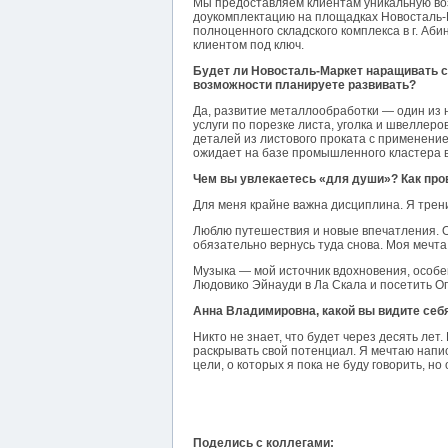
Мы предоставляем клиентам уникальную воз
доукомплектацию на площадках Новосталь-
полноценного складского комплекса в г. Аб
клиентом под ключ.
Будет ли Новосталь-Маркет наращивать с
возможности планируете развивать?
Да, развитие металлообработки — один из 
услуги по порезке листа, уголка и швеллеро
деталей из листового проката с применением
ожидает на базе промышленного кластера в 
Чем вы увлекаетесь «для души»? Как про
Для меня крайне важна дисциплина. Я трени
Люблю путешествия и новые впечатления. 
обязательно вернусь туда снова. Моя мечта
Музыка — мой источник вдохновения, особе
Людовико Эйнауди в Ла Скала и посетить О
Анна Владимировна, какой вы видите себя
Никто не знает, что будет через десять ле
раскрывать свой потенциал. Я мечтаю написа
цели, о которых я пока не буду говорить, н
Поделись с коллегами: