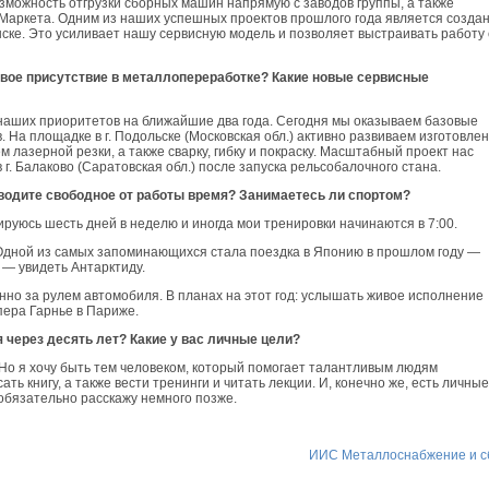
можность отгрузки сборных машин напрямую с заводов группы, а также
Маркета. Одним из наших успешных проектов прошлого года является созда
инске. Это усиливает нашу сервисную модель и позволяет выстраивать работу 
вое присутствие в металлопереработке? Какие новые сервисные
наших приоритетов на ближайшие два года. Сегодня мы оказываем базовые
в. На площадке в г. Подольске (Московская обл.) активно развиваем изготовле
 лазерной резки, а также сварку, гибку и покраску. Масштабный проект нас
г. Балаково (Саратовская обл.) после запуска рельсобалочного стана.
водите свободное от работы время? Занимаетесь ли спортом?
руюсь шесть дней в неделю и иногда мои тренировки начинаются в 7:00.
Одной из самых запоминающихся стала поездка в Японию в прошлом году —
 — увидеть Антарктиду.
нно за рулем автомобиля. В планах на этот год: услышать живое исполнение
пера Гарнье в Париже.
 через десять лет? Какие у вас личные цели?
т. Но я хочу быть тем человеком, который помогает талантливым людям
ть книгу, а также вести тренинги и читать лекции. И, конечно же, есть личные
о обязательно расскажу немного позже.
ИИС Металлоснабжение и с