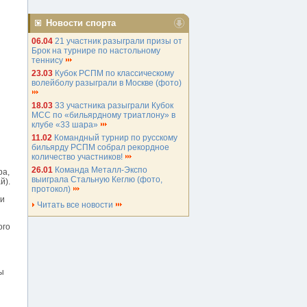
Новости спорта
06.04
21 участник разыграли призы от
Брок на турнире по настольному
теннису
23.03
Кубок РСПМ по классическому
волейболу разыграли в Москве (фото)
18.03
33 участника разыграли Кубок
МСС по «бильярдному триатлону» в
клубе «33 шара»
11.02
Командный турнир по русскому
бильярду РСПМ собрал рекордное
количество участников!
26.01
Команда Металл-Экспо
ра,
выиграла Стальную Кеглю (фото,
й).
протокол)
 и
Читать все новости
ого
ы