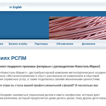
ия
Бизнес-клубы
Партнеры
Объявления
Должники
ниях РСПМ
меют гендерного признака» (интервью с руководителем Новосталь-Маркет)
«Новосталь-Маркет», дистрибьюторской компании металлургического холдинг
налу «Металлоснабжение и сбыт» рассказала об изменениях в сбытовой
тии сервисных услуг, а также поделилась своими жизненными ценностями.
я отрасль стала вашей профессиональной сферой? И насколько вас
необходимо заниматься серьезным делом и иметь профессию, которая дает
ем ребенком, который предпочитал дома делать уроки, пока другие дети игра