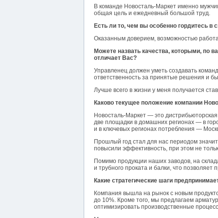
В команде Новосталь-Маркет именно мужчины
общая цель и ежедневный большой труд.
Есть ли то, чем вы особенно гордитесь в 
Оказанным доверием, возможностью работать
Можете назвать качества, которыми, по 
отличает Вас?
Управленец должен уметь создавать команд
ответственность за принятые решения и быт
Лучше всего в жизни у меня получается ста
Каково текущее положение компании Ново
Новосталь-Маркет — это дистрибьюторская с
две площадки в домашних регионах — в горо
и в ключевых регионах потребления — Москв
Прошлый год стал для нас периодом значи
повысили эффективность, при этом не тольк
Помимо продукции наших заводов, на склад
и трубного проката и балки, что позволяет
Какие стратегические шаги предпринимае
Компания вышла на рынок с новым продукт
до 10%. Кроме того, мы предлагаем арматур
оптимизировать производственные процесс