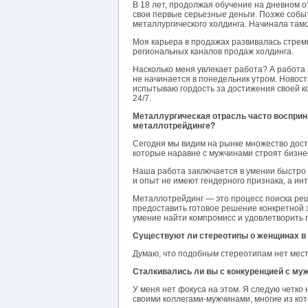
В 18 лет, продолжая обучение на дневном 
свои первые серьезные деньги. Позже событ
металлургического холдинга. Начинала тамо
Моя карьера в продажах развивалась стреми
региональных каналов продаж холдинга.
Насколько меня увлекает работа? А работа л
не начинается в понедельник утром. Новост
испытываю гордость за достижения своей ко
24/7.
Металлургическая отрасль часто восприни
металлотрейдинге?
Сегодня мы видим на рынке множество дос
которые наравне с мужчинами строят бизне
Наша работа заключается в умении быстро 
и опыт не имеют гендерного признака, а инт
Металлотрейдинг — это процесс поиска реш
предоставить готовое решение конкретной 
умение найти компромисс и удовлетворить п
Существуют ли стереотипы о женщинах в
Думаю, что подобным стереотипам нет мест
Сталкивались ли вы с конкуренцией с му
У меня нет фокуса на этом. Я следую четк
своими коллегами-мужчинами, многие из ко