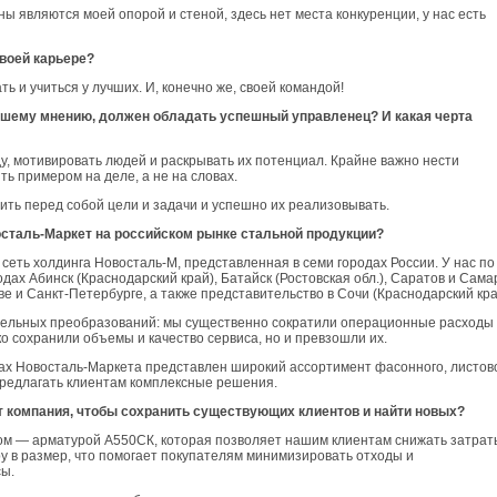
 являются моей опорой и стеной, здесь нет места конкуренции, у нас есть
своей карьере?
 и учиться у лучших. И, конечно же, своей командой!
вашему мнению, должен обладать успешный управленец? И какая черта
у, мотивировать людей и раскрывать их потенциал. Крайне важно нести
ь примером на деле, а не на словах.
вить перед собой цели и задачи и успешно их реализовывать.
сталь-Маркет на российском рынке стальной продукции?
еть холдинга Новосталь-М, представленная в семи городах России. У нас по
дах Абинск (Краснодарский край), Батайск (Ростовская обл.), Саратов и Сама
е и Санкт-Петербурге, а также представительство в Сочи (Краснодарский кра
тельных преобразований: мы существенно сократили операционные расходы
о сохранили объемы и качество сервиса, но и превзошли их.
ах Новосталь-Маркета представлен широкий ассортимент фасонного, листов
 предлагать клиентам комплексные решения.
т компания, чтобы сохранить существующих клиентов и найти новых?
ом — арматурой А550СК, которая позволяет нашим клиентам снижать затрат
у в размер, что помогает покупателям минимизировать отходы и
ы.