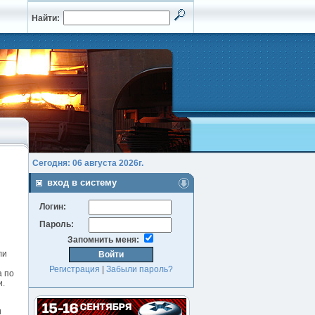
Найти:
Сегодня: 06 августа 2026г.
вход в систему
Логин:
Пароль:
Запомнить меня:
ли
Регистрация
|
Забыли пароль?
а по
и.
и