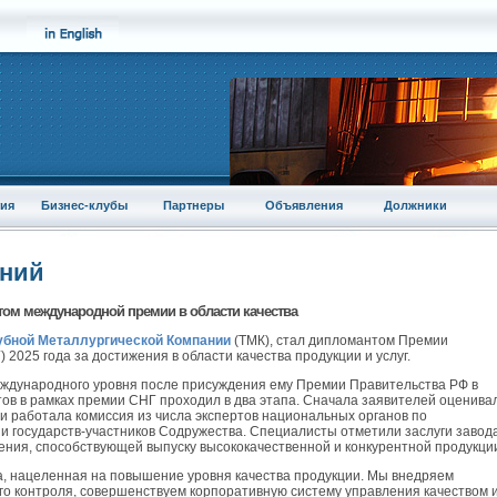
ия
Бизнес-клубы
Партнеры
Объявления
Должники
аний
ом международной премии в области качества
убной Металлургической Компании
(ТМК), стал дипломантом Премии
2025 года за достижения в области качества продукции и услуг.
международного уровня после присуждения ему Премии Правительства РФ в
атов в рамках премии СНГ проходил в два этапа. Сначала заявителей оценива
и работала комиссия из числа экспертов национальных органов по
и государств-участников Содружества. Специалисты отметили заслуги завод
ния, способствующей выпуску высококачественной и конкурентной продукци
, нацеленная на повышение уровня качества продукции. Мы внедряем
 контроля, совершенствуем корпоративную систему управления качеством 