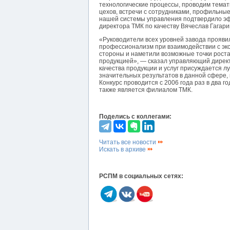
технологические процессы, проводим темат
цехов, встречи с сотрудниками, профильны
нашей системы управления подтвердило эф
директора ТМК по качеству Вячеслав Гагари
«Руководители всех уровней завода прояви
профессионализм при взаимодействии с экс
стороны и наметили возможные точки роста
продукцией», — сказал управляющий дир
качества продукции и услуг присуждается 
значительных результатов в данной сфере
Конкурс проводится с 2006 года раз в два г
также является филиалом ТМК.
Поделись с коллегами:
Читать все новости
Искать в архиве
РСПМ в социальных сетях: