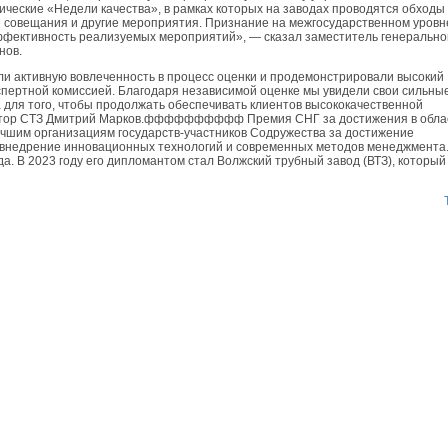
ические «Недели качества», в рамках которых на заводах проводятся обходы
е совещания и другие мероприятия. Признание на межгосударственном уровн
фективность реализуемых мероприятий», — сказал заместитель генерально
нов.
ли активную вовлеченность в процесс оценки и продемонстрировали высокий
пертной комиссией. Благодаря независимой оценке мы увидели свои сильны
 для того, чтобы продолжать обеспечивать клиентов высококачественной
ектор СТЗ Дмитрий Марков.фффффффффф Премия СНГ за достижения в обла
лучшим организациям государств-участников Содружества за достижение
, внедрение инновационных технологий и современных методов менеджмента
ода. В 2023 году его дипломантом стал Волжский трубный завод (ВТЗ), который