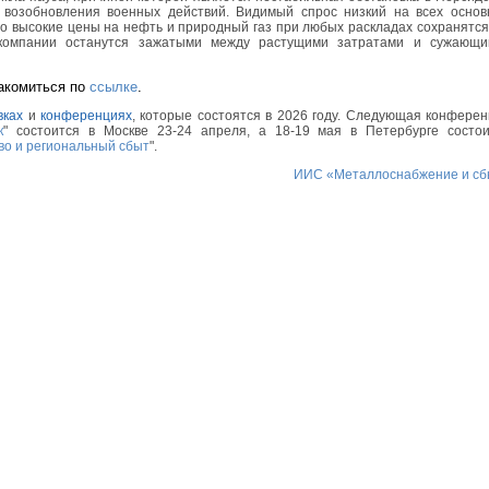
ть возобновления военных действий. Видимый спрос низкий на всех осно
о высокие цены на нефть и природный газ при любых раскладах сохранятся
 компании останутся зажатыми между растущими затратами и сужающи
акомиться по
ссылке
.
вках
и
конференциях
, которые состоятся в 2026 году. Следующая конфере
к
" состоится в Москве 23-24 апреля, а 18-19 мая в Петербурге состои
во и региональный сбыт
".
ИИС «Металлоснабжение и сб