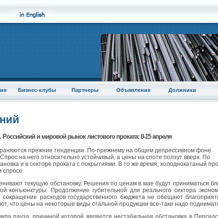
ия
Бизнес-клубы
Партнеры
Объявления
Должники
аний
 Российский и мировой рынок листового проката: 8-15 апреля
охраняются прежние тенденции. По-прежнему на общем депрессивном фоне
 Спрос на него относительно устойчивый, а цены на споте ползут вверх. По
ановка и в секторе проката с покрытиями. В то же время, холоднокатаный пр
 спросе.
енивают текущую обстановку. Решения по ценам в мае будут приниматься б
ной конъюнктуры. Продолжение губительной для реального сектора эконо
 сокращение расходов государственного бюджета не обещают благоприят
ают, что цены на некоторые виды стальной продукции все-таки надо поднимат
икла пауза, причиной которой является нестабильная обстановка в Персид