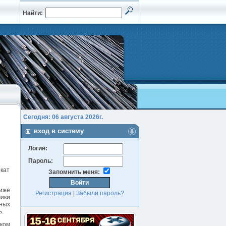
Найти:
Сегодня: 06 августа 2026г.
вход в систему
Логин:
Пароль:
окат
Запомнить меня:
лиже
Регистрация
|
Забыли пароль?
мики
ных
ь.
ском