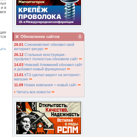
вных
 и в
мся
нция
Обновление сайтов
тся
26.01
Союзкомплект обновил свой
интернет-ресурс
ыт»
26.12
Стальные конструкции -
профлист полностью обновили сайт
14.03
Невский Алюминий обновил сайт
и добавил новый функционал
13.01
КТЗ сделал акцент на интернет-
магазин
11.09
Новая компания = новый сайт
Читать все новости