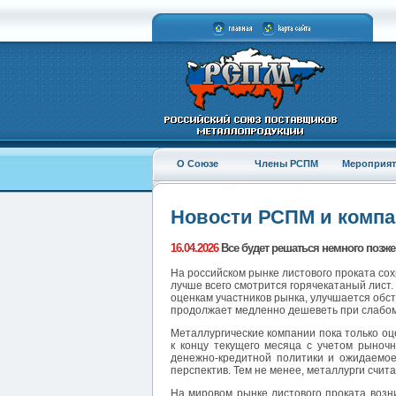
О Союзе
Члены РСПМ
Мероприят
Новости РСПМ и комп
16.04.2026
Все будет решаться немного позже.
На российском рынке листового проката с
лучше всего смотрится горячекатаный лист.
оценкам участников рынка, улучшается обст
продолжает медленно дешеветь при слабом
Металлургические компании пока только оц
к концу текущего месяца с учетом рыноч
денежно-кредитной политики и ожидаемое
перспектив. Тем не менее, металлурги счит
На мировом рынке листового проката возн