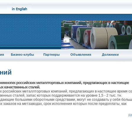
ия
Бизнес-клубы
Партнеры
Объявления
Должники
аний
з немногих российских металлторговых компаний, предлагающих в настоящее
х качественных сталей.
гих российских металлторговых компаний, предлагающих в настоящее время с
енных сталей, запас которых поддерживается на уровне 1,5 - 2 тыс. тн.
адающие большими оборотными средствами, могут не создавать у себя боль
ых заказов на метзаводах, срок исполнения которых после предоплаты, как
Р