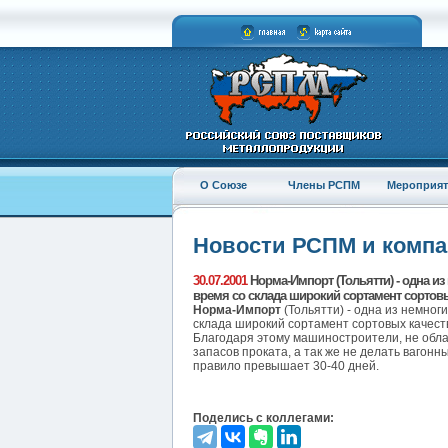
О Союзе
Члены РСПМ
Мероприят
Новости РСПМ и комп
30.07.2001
Норма-Импорт (Тольятти) - одна и
время со склада широкий сортамент сортовы
Норма-Импорт
(Тольятти) - одна из немно
склада широкий сортамент сортовых качеств
Благодаря этому машиностроители, не обл
запасов проката, а так же не делать вагонн
правило превышает 30-40 дней.
Поделись с коллегами: