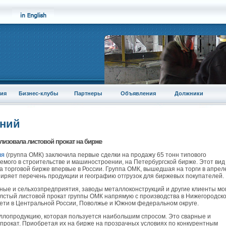
ия
Бизнес-клубы
Партнеры
Объявления
Должники
аний
лизовала листовой прокат на бирже
ия
(группа ОМК) заключила первые сделки на продажу 65 тонн типового
уемого в строительстве и машиностроении, на Петербургской бирже. Этот вид
 торговой бирже впервые в России. Группа ОМК, вышедшая на торги в апрел
ширяет перечень продукции и географию отгрузок для биржевых покупателей.
ые и сельхозпредприятия, заводы металлоконструкций и другие клиенты мо
толстый листовой прокат группы ОМК напрямую с производства в Нижегородск
 сети в Центральной России, Поволжье и Южном федеральном округе.
ллопродукцию, которая пользуется наибольшим спросом. Это сварные и
прокат. Приобретая их на бирже на прозрачных условиях по конкурентным