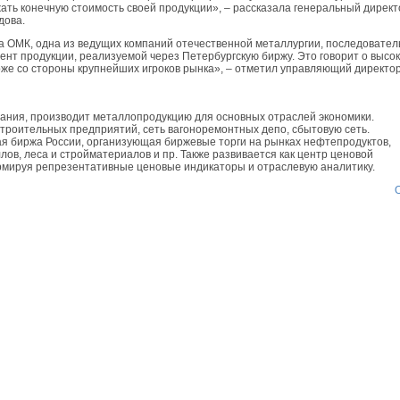
ать конечную стоимость своей продукции», – рассказала генеральный директ
дова.
па ОМК, одна из ведущих компаний отечественной металлургии, последовател
нт продукции, реализуемой через Петербургскую биржу. Это говорит о высо
рже со стороны крупнейших игроков рынка», – отметил управляющий директо
ния, производит металлопродукцию для основных отраслей экономики.
троительных предприятий, сеть вагоноремонтных депо, сбытовую сеть.
я биржа России, организующая биржевые торги на рынках нефтепродуктов,
лов, леса и стройматериалов и пр. Также развивается как центр ценовой
рмируя репрезентативные ценовые индикаторы и отраслевую аналитику.