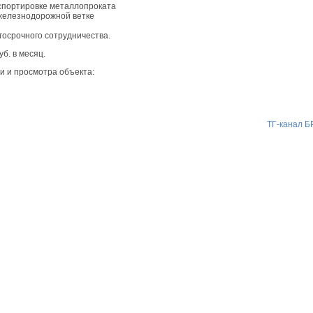
нспортировке металлопроката
 железнодорожной ветке
госрочного сотрудничества.
б. в месяц.
 и просмотра объекта:
ТГ-канал 