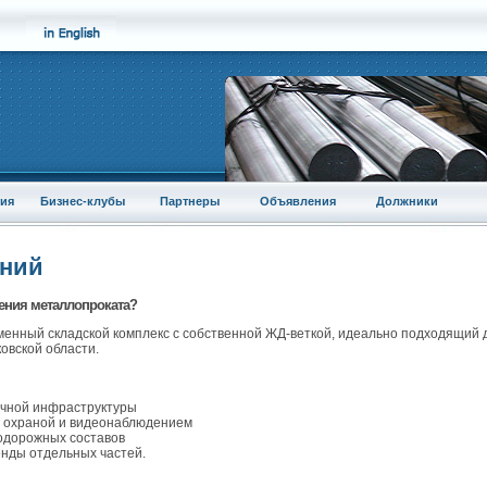
ия
Бизнес-клубы
Партнеры
Объявления
Должники
аний
ения металлопроката?
менный складской комплекс с собственной ЖД-веткой, идеально подходящий 
овской области.
очной инфраструктуры
й охраной и видеонаблюдением
нодорожных составов
енды отдельных частей.