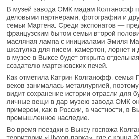
В музей завода ОМК мадам Колганофф п
деловыми партнерами, фотографии и дру
семьи Мартена. Среди экспонатов — пре
французским бытом семьи второй половин
масляная лампа с инициалами Эмиля Мар
шкатулка для писем, камертон, лорнет и
в музее в Выксе будет открыта отдельна
создателю мартеновских печей.
Как отметила Катрин Колганофф, семья 
веков занималась металлургией, поэтому
видит сохранение истории отрасли для б
личные вещи в дар музею завода ОМК о
примером, как в России, в частности, в 
промышленное наследие.
Во время поездки в Выксу госпожа Колг
территории «Шухов-парка», где с конца 2