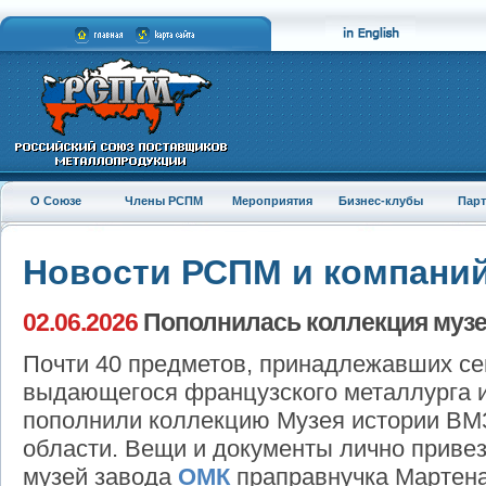
О Союзе
Члены РСПМ
Мероприятия
Бизнес-клубы
Пар
Новости РСПМ и компани
02.06.2026
Пополнилась коллекция музе
Почти 40 предметов, принадлежавших с
выдающегося французского металлурга и
пополнили коллекцию Музея истории ВМ
области. Вещи и документы лично привез
музей завода
ОМК
праправнучка Мартена