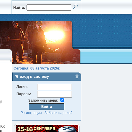
Найти:
Сегодня: 08 августа 2026г.
вход в систему
Логин:
Пароль:
Запомнить меня:
ой
Регистрация
|
Забыли пароль?
ибо
в