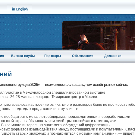
ия
Бизнес-клубы
Партнеры
Объявления
Должники
аний
таллоконструкции’2026» — возможность слышать, чем живёт рынок сейчас
нял участие в Международной специализированной выставке
ялась 26-28 мая на площадке Тимирязев центр в Москве.
но чувствовалось настроение рынка: много разговоров было не про «рост люб
 новые подходы к продажам и поиску клиентов.
вую пообщаться с металлотрейдерами, производителями, переработчиками
 всей страны. Услышать, чем живёт рынок сейчас и какие задачи
. Было много интересных знакомств, обсуждений цифровизации
и новых форматов взаимодействия между поставщиками и покупателями. Спас
ды увидеть старых знакомых и познакомиться с новыми компаниями», — пишет 