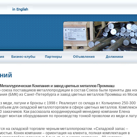
ия
Бизнес-клубы
Партнеры
Объявления
Должники
аний
Металлургическая Компания и завод цветных металлов Проммаш
го союза поставщиков металлопродукции в состав Союза были приняты два н
ания (БМК) из Санкт-Петербурга и завод цветных металлов Проммаш из Моск
еди, латуни и бронзы с 1998 г. Реализует со склада в г. Кольчугино 250-300 
объем для складской металлоторговли в сфере цветных металлов. Комплекс
0 заказчиков. Как рассказала координирующий менеджер компании Елена
едет монтаж оборудования по производству тонкой проволоки из меди и лат
тся на складской торговле черным металлопрокатом. «Складской запас –
мостью. Конек компании – ориентация на клиента, полная комплектация в