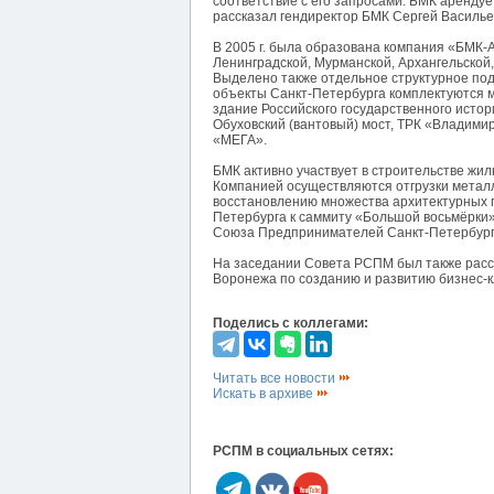
соответствие с его запросами. БМК арендует
рассказал гендиректор БМК Сергей Василье
В 2005 г. была образована компания «БМК-А
Ленинградской, Мурманской, Архангельской,
Выделено также отдельное структурное по
объекты Санкт-Петербурга комплектуются м
здание Российского государственного истор
Обуховский (вантовый) мост, ТРК «Владимир
«МЕГА».
БМК активно участвует в строительстве жил
Компанией осуществляются отгрузки метал
восстановлению множества архитектурных п
Петербурга к саммиту «Большой восьмёрки
Союза Предпринимателей Санкт-Петербург
На заседании Совета РСПМ был также расс
Воронежа по созданию и развитию бизнес-к
Поделись с коллегами:
Читать все новости
Искать в архиве
РСПМ в социальных сетях: