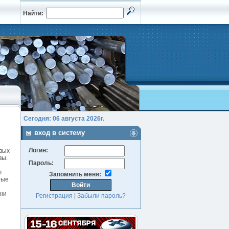
Найти:
Сегодня: 06 августа 2026г.
вход в систему
Логин:
овых
вы.
Пароль:
т
Запомнить меня:
ные
уни
Регистрация
|
Забыли пароль?