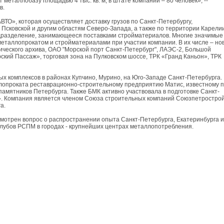
 металлобазу площадью 4 тыс. кв. м, в штате компании – 80 человек», --
в.
ВТО», которая осуществляет доставку грузов по Санкт-Петербургу,
 Псковской и другим областям Северо-Запада, а также по территории Карелии
дразделение, занимающееся поставками стройматериалов. Многие значимые
еталлопрокатом и стройматериалами при участии компании. В их числе – но
ического архива, ОАО "Морской порт Санкт-Петербург", ЛАЭС-2, Большой
ский Пассаж», торговая зона на Пулковском шоссе, ТРК «Гранд Каньон», ТРК
ых комплексов в районах Купчино, Мурино, на Юго-Западе Санкт-Петербурга.
лопроката реставрационно-строительному предприятию Матис, известному 
амятников Петербурга. Также БМК активно участвовала в подготовке Санкт-
». Компания является членом Союза строительных компаний Союзпетрострой
а.
мотрен вопрос о распространении опыта Санкт-Петербурга, Екатеринбурга и
лубов РСПМ в городах - крупнейших центрах металлопотребления.