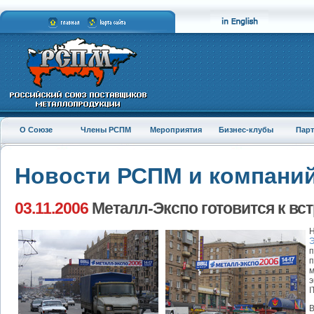
О Союзе
Члены РСПМ
Мероприятия
Бизнес-клубы
Пар
Новости РСПМ и компани
03.11.2006
Металл-Экспо готовится к вст
Н
Э
п
п
м
э
I
В