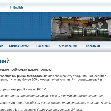
ия
Бизнес-клубы
Партнеры
Объявления
Должники
аний
уждаем проблемы и делаем прогнозы
Российский рынок металлов»
начнет свою работу традиционная осенняя
примут участие более 200 руководителей компаний - производителей и
, среди которых 9 - члены РСПМ:
естиционная привлекательность России с точки зрения иностранного
омпании Инпром.
Российский рынок дистрибуции стального проката. Факты
 директора Металлсервис.
Гипермаркет металла 24 часа.