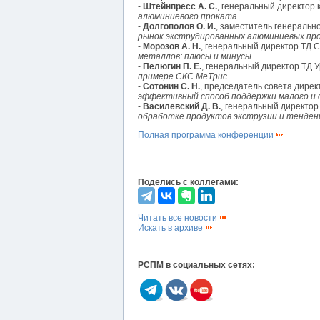
-
Штейнпресс А. С.
, генеральный директор
алюминиевого проката.
-
Долгополов О. И.
, заместитель генеральн
рынок экструдированных алюминиевых пр
-
Морозов А. Н.
, генеральный директор ТД 
металлов: плюсы и минусы.
-
Пелюгин П. Е.
, генеральный директор ТД 
примере СКС МеТрис.
-
Сотонин С. Н.
, председатель совета дире
эффективный способ поддержки малого и с
-
Василевский Д. В.
, генеральный директо
обработке продуктов экструзии и тенденц
Полная программа конференции
Поделись с коллегами:
Читать все новости
Искать в архиве
РСПМ в социальных сетях: