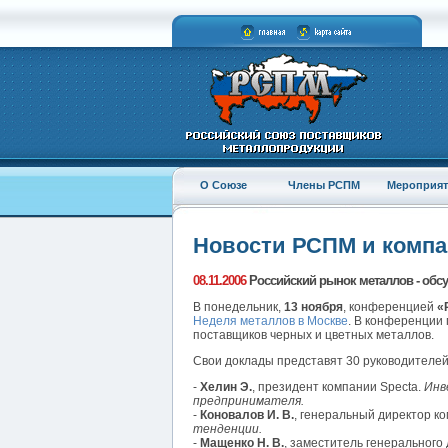
О Союзе
Члены РСПМ
Мероприят
Новости РСПМ и комп
08.11.2006
Российский рынок металлов - обс
В понедельник,
13 ноября
, конференцией
«
Неделя металлов в Москве
. В конференции 
поставщиков черных и цветных металлов.
Свои доклады представят 30 руководителей
-
Хелин Э.
, президент компании Specta.
Инв
предпринимателя.
-
Коновалов И. В.
, генеральный директор к
тенденции.
-
Мащенко Н. В.
, заместитель генерального