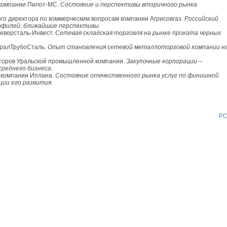
 компании Пилот-МС.
Состояние и перспективы вторичного рынка
ого директора по коммерческим вопросам компании Агрисовгаз.
Российский
офилей: ближайшие перспективы.
Северсталь-Инвест.
Сетевая складская торговля на рынке проката черных
УралТрубоСталь.
Опыт становления сетевой металлоторговой компании н
кторов Уральской промышленной компании.
Закупочные корпорации –
реднего бизнеса.
р компании Иплана.
Состояние отечественного рынка услуг по финишной
ии его развития.
Р