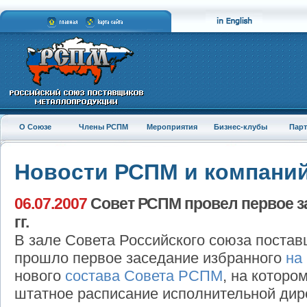
О Союзе
Члены РСПМ
Мероприятия
Бизнес-клубы
Пар
Новости РСПМ и компани
06.07.2007
Совет РСПМ провел первое за
гг.
В зале Совета Российского союза поста
прошло первое заседание избранного
на
нового
состава Совета РСПМ
, на которо
штатное расписание исполнительной дир