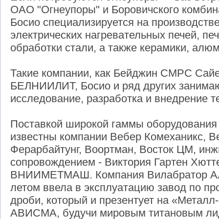
ОАО "Огнеупоры" и Боровичского комбин
Босио специализируется на производств
электрических нагревательных печей, пе
обработки стали, а также керамики, алю
Такие компании, как Бейджин СМРС Сайе
БЕЛНИИЛИТ, Босио и ряд других занимаю
исследование, разработка и внедрение т
Поставкой широкой гаммы оборудования 
известны компании Вебер Комеханикс, В
Ферарбайтунг, Воортман, Восток ЦМ, ин
сопровождением - Виктория Гартен Хютт
ВНИИМЕТМАШ. Компания Вилабратор Ал
летом ввела в эксплуатацию завод по п
дроби, который и презентует на «Метал
АВИСМА, будучи мировым титановым ли