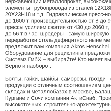
нержавеющий металлопрокат, высококачес
элементы трубопровода из сталей 12Х18
20Х23Н18 и т.д. Гидравлические пресс-н
до 1600 т, производительностью от 8 до 9
прессы усилием сжатия от 430 до 2060 т,
до 56 т в час; шредеры - самую широкую
переработки столь дефицитного ныне ме
предложит вам компания Akros Henschel.
Оборудование для рециклинга предложи
Системз ГмбХ – выбирайте! Кто имеет вы
Верно и наоборот.
Болты, гайки, шайбы, саморезы, гвозди 
продукции с отличным соотношением цен
складах и металлобазах в Москве, Балаши
Кургане и Сочи компании АктиСнаб. Прои
высокоточных, строительно-архитектурн
сложности и по любому чертежу заказчик