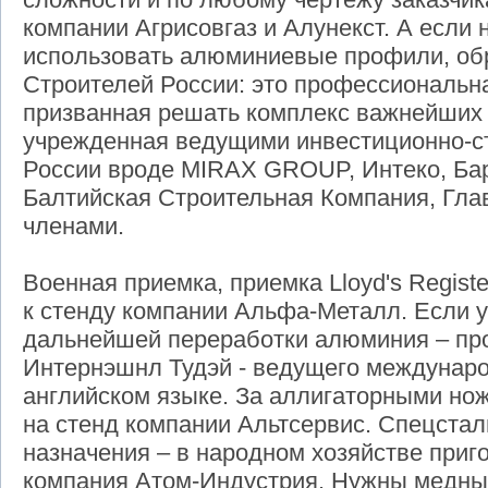
компании Агрисовгаз и Алунекст. А если 
использовать алюминиевые профили, об
Строителей России: это профессиональна
призванная решать комплекс важнейших 
учрежденная ведущими инвестиционно-с
России вроде MIRAX GROUP, Интеко, Бар
Балтийская Строительная Компания, Глав
членами.
Военная приемка, приемка Lloyd's Regist
к стенду компании Альфа-Металл. Если у
дальнейшей переработки алюминия – пр
Интернэшнл Тудэй - ведущего междунаро
английском языке. За аллигаторными но
на стенд компании Альтсервис. Спецстал
назначения – в народном хозяйстве приго
компания Атом-Индустрия. Нужны медные