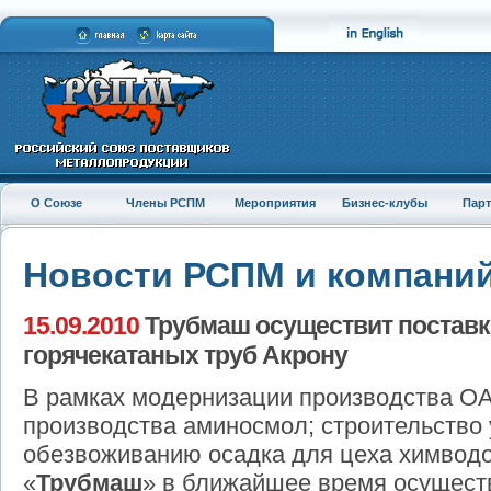
О Союзе
Члены РСПМ
Мероприятия
Бизнес-клубы
Пар
Новости РСПМ и компани
15.09.2010
Трубмаш осуществит постав
горячекатаных труб Акрону
В рамках модернизации производства О
производства аминосмол; строительство 
обезвоживанию осадка для цеха химвод
«
Трубмаш
» в ближайшее время осущест