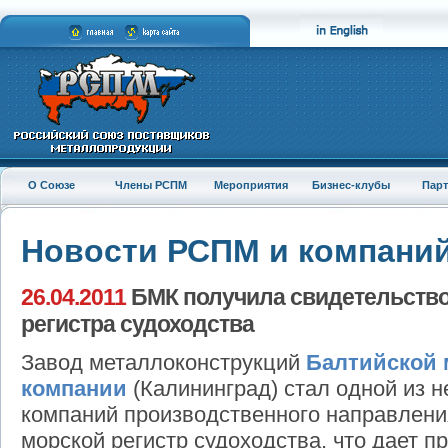
О Союзе
Члены РСПМ
Мероприятия
Бизнес-клубы
Пар
Новости РСПМ и компани
26.04.2011
БМК получила свидетельство
регистра судоходства
Завод металлоконструкций
Балтийской 
компании
(Калининград) стал одной из 
компаний производственного направлени
морской регистр судоходства, что дает 