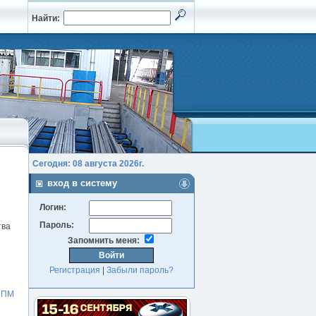
Найти:
Сегодня: 08 августа 2026г.
вход в систему
Логин:
Пароль:
тва
Запомнить меня:
Регистрация
|
Забыли пароль?
СПМ